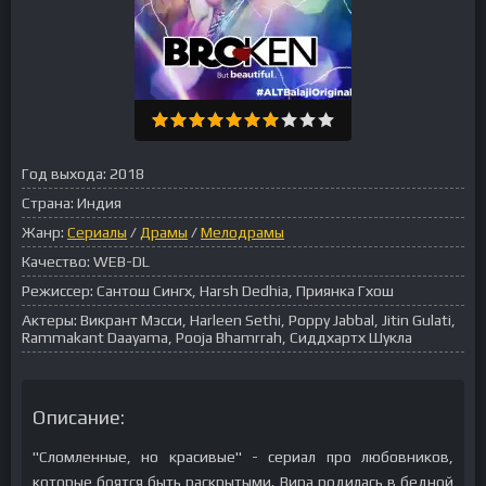
Год выхода:
2018
Страна:
Индия
Жанр:
Сериалы
/
Драмы
/
Мелодрамы
Качество:
WEB-DL
Режиссер:
Сантош Сингх, Harsh Dedhia, Приянка Гхош
Актеры:
Викрант Мэсси, Harleen Sethi, Poppy Jabbal, Jitin Gulati,
Rammakant Daayama, Pooja Bhamrrah, Сиддхартх Шукла
Описание:
"Сломленные, но красивые" - сериал про любовников,
которые боятся быть раскрытыми. Вира родилась в бедной