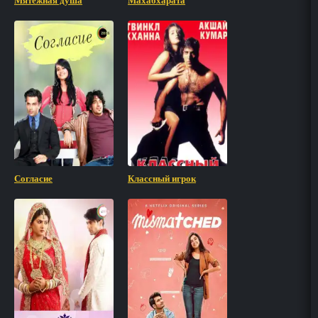
Мятежная душа
Махабхарата
Согласие
Классный игрок