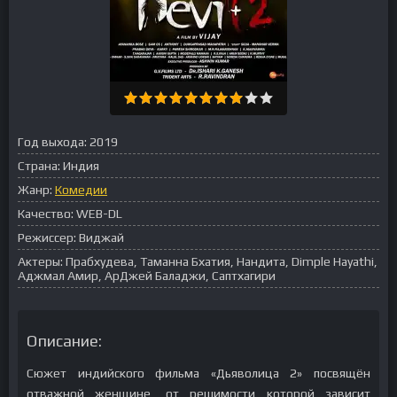
Год выхода:
2019
Страна:
Индия
Жанр:
Комедии
Качество:
WEB-DL
Режиссер:
Виджай
Актеры:
Прабхудева, Таманна Бхатия, Нандита, Dimple Hayathi,
Аджмал Амир, АрДжей Баладжи, Саптхагири
Описание:
Сюжет индийского фильма «Дьяволица 2» посвящён
отважной женщине, от решимости которой зависит