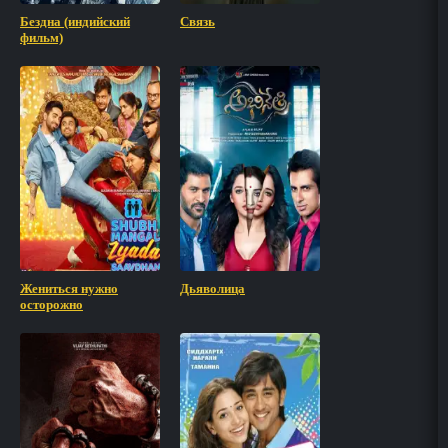
Бездна (индийский
Связь
фильм)
Жениться нужно
Дьяволица
осторожно