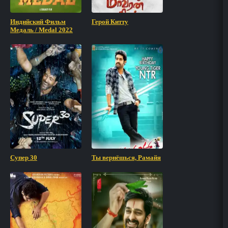
Индийский Фильм
Герой Китту
Медаль / Medal 2022
Супер 30
Ты вернёшься, Рамайя