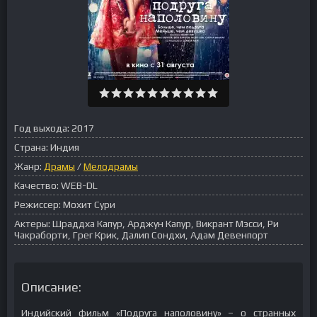
Год выхода:
2017
Страна:
Индия
Жанр:
Драмы
/
Мелодрамы
Качество:
WEB-DL
Режиссер:
Мохит Сури
Актеры:
Шраддха Капур, Арджун Капур, Викрант Мэсси, Ри
Чакраборти, Грег Крик, Далип Сондхи, Адам Девенпорт
Описание:
Индийский фильм «Подруга наполовину» – о странных