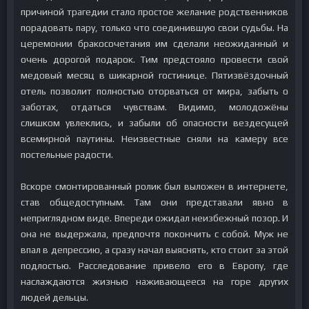
причиной трагедии стало простое желание родственников
порадовать пару, только что соединившую свои судьбы. На
церемонии бракосочетания им сделали неожиданный и
очень дорогой подарок. Тим предстояло провести свой
медовый месяц в шикарной гостинице. Пятизвёздочный
отель позволит полностью оторваться от мира, забыть о
заботах, отдаться чувствам. Видимо, молодожёны
слишком увлеклись, и забыли об опасности вездесущей
всемирной паутины. Неизвестные сняли на камеру все
постельные радости.
Вскоре смонтированный ролик был выложен в интернете,
став общедоступным. Там они представали явно в
неприглядном виде. Впереди ожидал неизбежный позор. И
она не выдержала, предпочтя покончить с собой. Муж не
впал в депрессию, а сразу начал выяснять, кто стоит за этой
подлостью. Расследование привело его в Европу, где
наслаждаются жизнью наживающееся на горе других
людей дельцы.