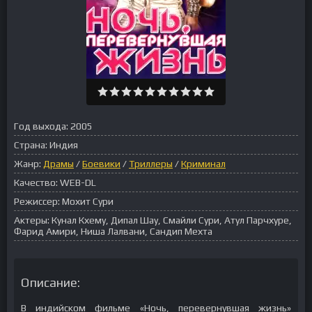
Год выхода:
2005
Страна:
Индия
Жанр:
Драмы
/
Боевики
/
Триллеры
/
Криминал
Качество:
WEB-DL
Режиссер:
Мохит Сури
Актеры:
Кунал Кхему, Дипал Шау, Смайли Сури, Атул Парчхуре,
Фарид Амири, Ниша Лалвани, Сандип Мехта
Описание:
В индийском фильме «Ночь, перевернувшая жизнь»