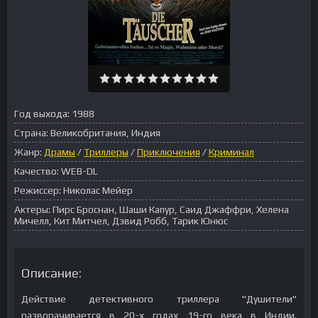
Год выхода:
1988
Страна:
Великобритания, Индия
Жанр:
Драмы
/
Триллеры
/
Приключения
/
Криминал
Качество:
WEB-DL
Режиссер:
Николас Мейер
Актеры:
Пирс Броснан, Шаши Капур, Саид Джаффри, Хелена
Мичелл, Кит Митчел, Дэвид Робб, Тарик Юнюс
Описание:
Действие детективного триллера "Душители"
разворачивается в 20-х годах 19-го века в Индии.