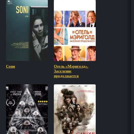
Сони
Отель «Мэриголд».
Заселение
продолжается