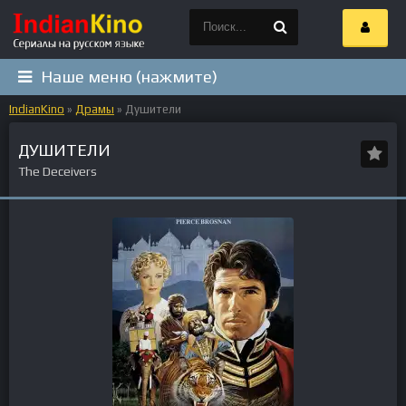
Наше меню (нажмите)
IndianKino
»
Драмы
» Душители
ДУШИТЕЛИ
The Deceivers