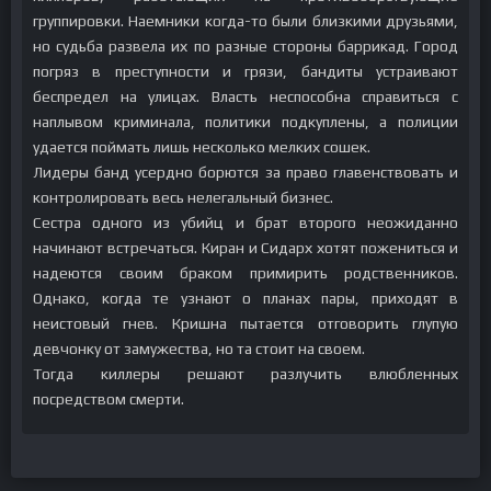
группировки. Наемники когда-то были близкими друзьями,
но судьба развела их по разные стороны баррикад. Город
погряз в преступности и грязи, бандиты устраивают
беспредел на улицах. Власть неспособна справиться с
наплывом криминала, политики подкуплены, а полиции
удается поймать лишь несколько мелких сошек.
Лидеры банд усердно борются за право главенствовать и
контролировать весь нелегальный бизнес.
Сестра одного из убийц и брат второго неожиданно
начинают встречаться. Киран и Сидарх хотят пожениться и
надеются своим браком примирить родственников.
Однако, когда те узнают о планах пары, приходят в
неистовый гнев. Кришна пытается отговорить глупую
девчонку от замужества, но та стоит на своем.
Тогда киллеры решают разлучить влюбленных
посредством смерти.