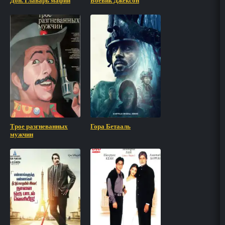
Дон. Главарь мафии
Боевик Джексон
Трое разгневанных
Гора Бетааль
мужчин