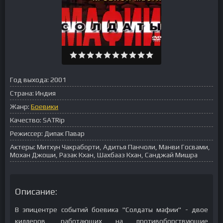
Год выхода:
2001
Страна:
Индия
Жанр:
Боевики
Качество:
SATRip
Режиссер:
Дипак Павар
Актеры:
Митхун Чакраборти, Адитья Панчоли, Манви Госвами,
Мохан Джоши, Разак Кхан, Шахбааз Кхан, Санджай Мишра
Описание:
В эпицентре событий боевика "Солдаты мафии" - двое
киллеров, работающих на противоборствующие