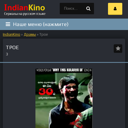
Наше меню (нажмите)
IndianKino
»
Драмы
» Трое
ТРОЕ
3