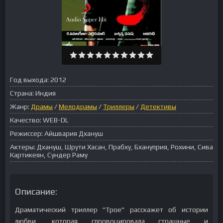
Год выхода:
2012
Страна:
Индия
Жанр:
Драмы
/
Мелодрамы
/
Триллеры
/
Детективы
Качество:
WEB-DL
Режиссер:
Айшвария Дхануш
Актеры:
Дхануш, Шрути Хасан, Прабху, Бхануприя, Рохини, Сива
Картикеян, Сундер Раму
Описание:
Драматический триллер "Трое" расскажет об истории
любви, которая спровоцировала страшные и