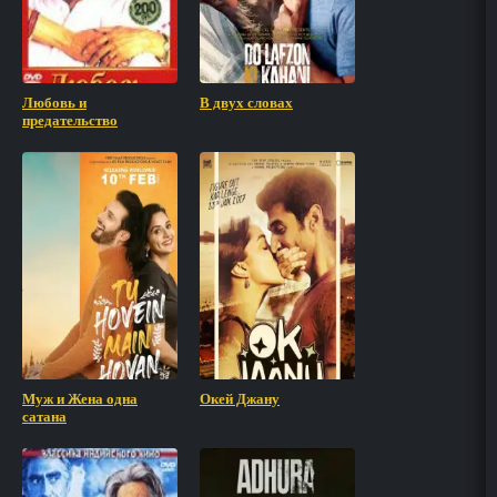
Любовь и
В двух словах
предательство
Муж и Жена одна
Окей Джану
сатана