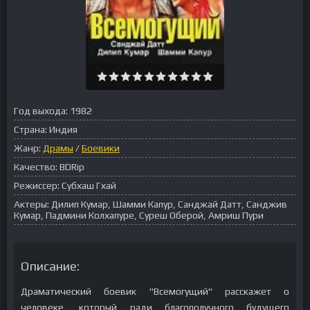
Год выхода:
1982
Страна:
Индия
Жанр:
Драмы
/
Боевики
Качество:
BDRip
Режиссер:
Субхаш Гхай
Актеры:
Дилип Кумар, Шамми Капур, Санджай Датт, Санджив
Кумар, Падмини Колхапуре, Суреш Оберой, Амриш Пури
Описание:
Драматический боевик "Всемогущий" расскажет о
человеке, который ради благополучного будущего