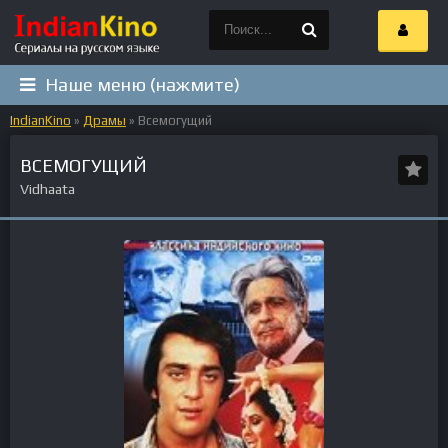
Наше меню (нажмите)
IndianKino
»
Драмы
» Всемогущий
ВСЕМОГУЩИЙ
Vidhaata