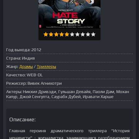
Год выхода:
2012
Страна:
Индия
Жанр:
Драмы
/
Триллеры
Качество:
WEB-DL
Режиссер:
Вивек Агнихотри
Актеры:
Никхил Дривэди, Гульшан Девайя, Паоли Дам, Мохан
Капур, Джой Сенгупта, Саурабх Дубей, Иравати Харше
Описание:
Главная героиня драматического триллера "История
ненависти" - журналистка, занимающаяся разоблачением