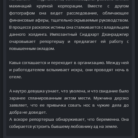
махинаций крупной корпорации. Вместе с другом
фотографом она ведет расследование, обличающее
финансовые аферы, тщательно скрываемые руководством.
В процессе раскопок истины она сталкивается с владельцем
данного холдинга. Импозантный Сиддхарт Дханраджгир
очаровывает репортершу и предлагает ей работу с
повышенным окладом.
Кавья соглашается и переходит в организацию. Между ней
и работодателем вспыхивает искра, они проводят ночь в
отеле.
А наутро девушка узнает, что уволена, и что свидание было
заранее спланированным актом мести. Мужчина дерзко
заявляет, что ее привычка совать нос в чужие дела до
добра не доведет.
А вскоре репортерша обнаруживает, что беременна. Она
собирается устроить бывшему любовнику ад на земле.