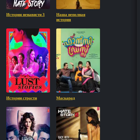
История ненависти 3
Наша неполная
история
Истории страсти
Маскарад