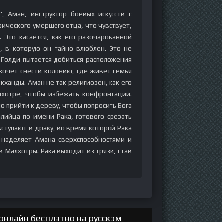
 Аман, инструктор боевых искусств с
оического умершего отца, что чувствует,
 Это касается, как его разочарованной
я, в которую он тайно влюблен. Это не
 Голди пытается добиться расположения
хочет снести колонию, где живет семья
ханды. Аман не так религиозен, как его
лхотре, чтобы избежать конфронтации.
прийти к дереву, чтобы попросить Бога
лийца по имени Рака, готового срезать
ступают в драку, во время которой Рака
 наделяет Амана сверхспособностями и
в Малхотры. Рака выходит из грязи, став
нлайн бесплатно на русском