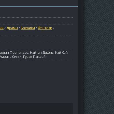
ии
/
Драмы
/
Боевики
/
Фэнтези
/
клин Фернандес, Нэйтан Джонс, Кэй Кэй
Амрита Сингх, Гурав Пандей