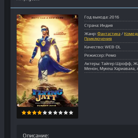
Год выхода:
2016
Страна:
Индия
Жанр:
Фантастика
/
Комед
Приключения
Качество:
WEB-DL
Режиссер:
Ремо
Актеры:
Тайгер Шрофф, Жа
Менон, Мукеш Хариавала, 
Описание: