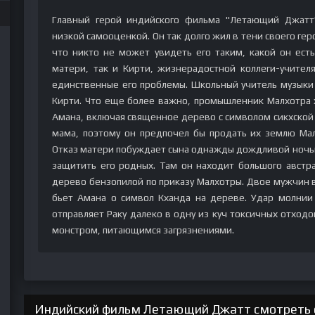
Главный герой индийского фильма "Летающий Джатт",
низкой самооценкой. Он так долго жил в тени своего гер
что никто не может увидеть его таким, какой он есть.
матери, так и Кирти, жизнерадостной коллеги-учител
единственные его проблемы. Школьный учитель музыки
Кирти. Что еще более важно, промышленник Малхотра 
Амана, включая священное дерево с символом сикхской к
мама, поэтому он предпочел бы продать их землю Ма
Отказ матери побуждает сына однажды дождливой ночью 
защитить его родных. Там он находит большого австра
дерево бензопилой по приказу Малхотры. Двое мужчин в
бьет Амана о символ Кханда на дереве. Удар молнии
отправляет Раку далеко в одну из куч токсичных отходо
монстром, питающимся загрязнениями.
Индийский фильм Летающий Джатт смотреть о