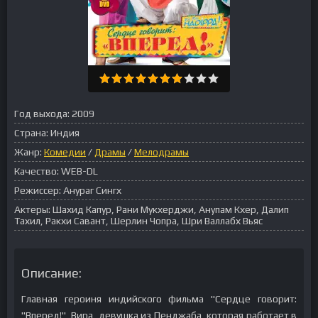
Год выхода:
2009
Страна:
Индия
Жанр:
Комедии
/
Драмы
/
Мелодрамы
Качество:
WEB-DL
Режиссер:
Анураг Сингх
Актеры:
Шахид Капур, Рани Мукхерджи, Анупам Кхер, Далип
Тахил, Ракхи Савант, Шерлин Чопра, Шри Валлабх Вьяс
Описание:
Главная героиня индийского фильма "Сердце говорит:
"Вперед!", Вира, девушка из Пенджаба, которая работает в