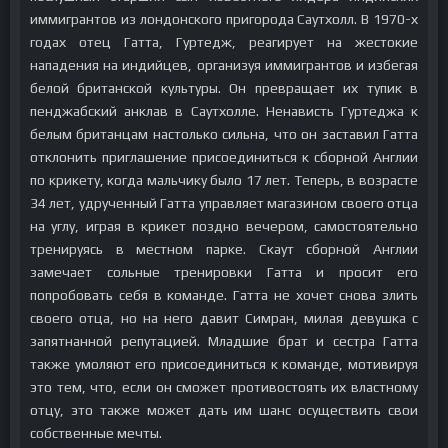
иммигрантов из лондонского пригорода Саутхолл. В 1970-х
годах отец Гатта, Гуртедж, реагирует на жестокие
нападения на индийцев, организуя иммигрантов и избегая
белой британской культуры. Он превращает их тупик в
пенджабский анклав в Саутхолле. Ненависть Гуртеджа к
белым британцам настолько сильна, что он заставил Гатта
отклонить приглашение присоединиться к сборной Англии
по крикету, когда мальчику было 17 лет. Теперь, в возрасте
34 лет, удрученный Гатта управляет магазином своего отца
на углу, играя в крикет поздно вечером, самостоятельно
тренируясь в местном парке. Скаут сборной Англии
замечает сольные тренировки Гатта и просит его
попробовать себя в команде. Гатта не хочет снова злить
своего отца, но на него давит Симран, милая девушка с
запятнанной репутацией. Младшие брат и сестра Гатта
также умоляют его присоединиться к команде, мотивируя
это тем, что, если он сможет противостоять их властному
отцу, это также может дать им шанс осуществить свои
собственные мечты.