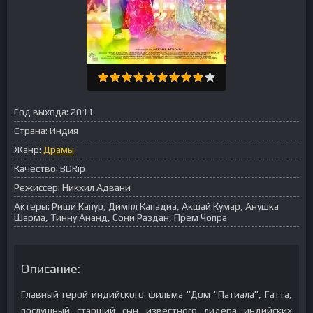
Год выхода:
2011
Страна:
Индия
Жанр:
Драмы
Качество:
BDRip
Режиссер:
Никхил Адвани
Актеры:
Риши Капур, Димпл Кападиа, Акшай Кумар, Анушка
Шарма, Тинну Ананд, Сони Раздан, Прем Чопра
Описание:
Главный герой индийского фильма "Дом "Патиала", Гатта,
послушный старший сын известного лидера индийских