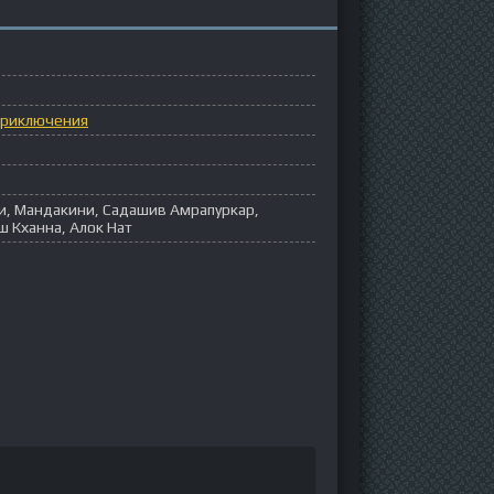
риключения
и, Мандакини, Садашив Амрапуркар,
 Кханна, Алок Нат