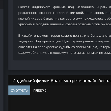
Сюжет индийского фильма под названием «Враг» п
рожденного под несчастливой звездой. Еще в юном возр
козней лидера банды, на которого ему приходилось рабо
храбрым и могучим юношей, совсем позабыв о том ужасно
В какой-то момент героя самого приняли в банду, а спу
лидером. Под прозвищем Пуля парень решил совершить
оказался на перекрестке судьбы со своим отцом, которы
своему обидчику, отнявшему у него сына, но так и не осм
Индийский фильм Враг смотреть онлайн беспла
СМОТРЕТЬ
ПЛЕЕР 2