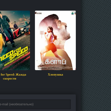
 for Speed: Жажда
Хлопушка
Джерси
скорости