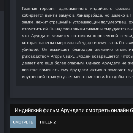
Главная героиня одноименного индийского фильма 
собирается выйти замуж в Хайдарабаде, но далеко в 
замке, лежит страшный и устрашающий полумертвец, о
отомстить ей. Он наделен злыми силами и ему удается вы
что Арундати является потомком королевской семь
которая нанесла смертельный удар своему зятю. Он явл
убийцей. Он выживает благодаря желанию отомсти
руководством Агоры Садху. Злодей возвращается, чтобы
делает его еще более опасным. Однако Арундати не ж
попытке помешать ему Арундати активно помогает му
внутренний страх уступает место смелости. Кто добьется 
Индийский фильм Арундати смотреть онлайн б
СМОТРЕТЬ
ПЛЕЕР 2