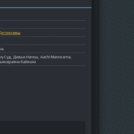
Детективы
на
у Суд, Дивья Нагеш, Aachi Manorama,
ьянараяна Кайкала