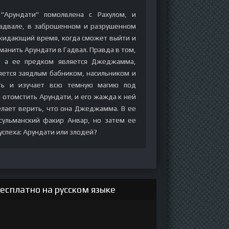
"Арундати" помолвлена с Рахулом, и
Гадвале, в заброшенном и разрушенном
жидающий время, когда сможет выйти и
манить Арундати в Гадвал. Правда в том,
и, а ее предком является Джеджамма,
яется заядлым бабником, насильником и
ть и изучает всю темную магию под
 отомстить Арундати, и его жажда к ней
елает верить, что она Джеджамма. В ее
сульманский факир Анвар, но затем ее
успеха: Арундати или злодей?
есплатно на русском языке