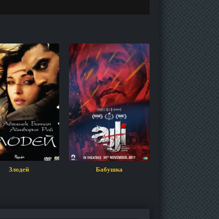
Злодей
Бабушка
Адипуруш