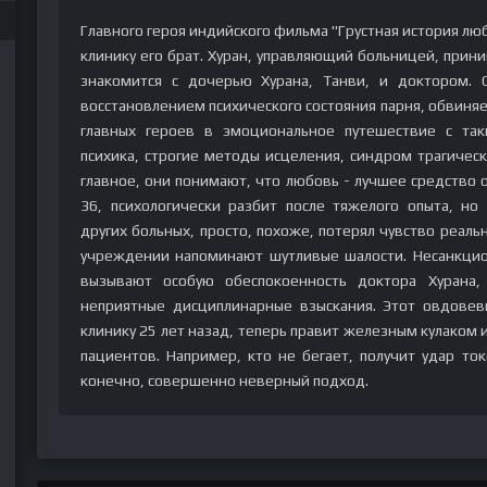
Главного героя индийского фильма "Грустная история лю
клинику его брат. Хуран, управляющий больницей, прин
знакомится с дочерью Хурана, Танви, и доктором. 
восстановлением психического состояния парня, обвиняе
главных героев в эмоциональное путешествие с так
психика, строгие методы исцеления, синдром трагичес
главное, они понимают, что любовь - лучшее средство 
36, психологически разбит после тяжелого опыта, но
других больных, просто, похоже, потерял чувство реаль
учреждении напоминают шутливые шалости. Несанкцио
вызывают особую обеспокоенность доктора Хурана,
неприятные дисциплинарные взыскания. Этот овдове
клинику 25 лет назад, теперь правит железным кулаком
пациентов. Например, кто не бегает, получит удар ток
конечно, совершенно неверный подход.