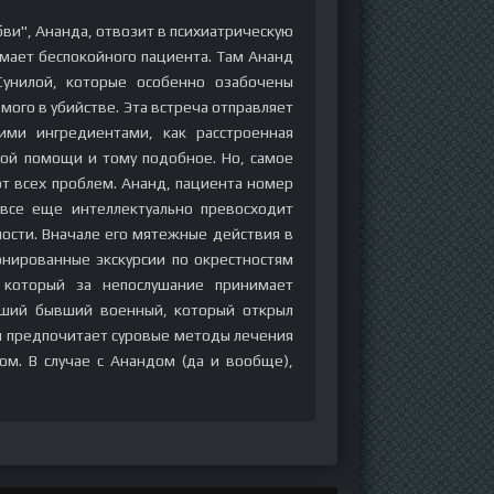
бви", Ананда, отвозит в психиатрическую
имает беспокойного пациента. Там Ананд
Сунилой, которые особенно озабочены
мого в убийстве. Эта встреча отправляет
ими ингредиентами, как расстроенная
кой помощи и тому подобное. Но, самое
от всех проблем. Ананд, пациента номер
 все еще интеллектуально превосходит
ности. Вначале его мятежные действия в
нированные экскурсии по окрестностям
 который за непослушание принимает
вший бывший военный, который открыл
 и предпочитает суровые методы лечения
ом. В случае с Анандом (да и вообще),