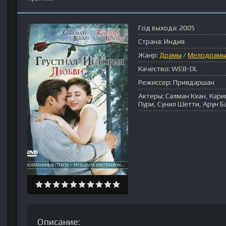
Год выхода:
2005
Страна:
Индия
Жанр:
Драмы
/
Мелодрам
Качество:
WEB-DL
Режиссер:
Приядаршан
Актеры:
Салман Кхан, Кар
Пури, Сунил Шетти, Арун 
Описание: