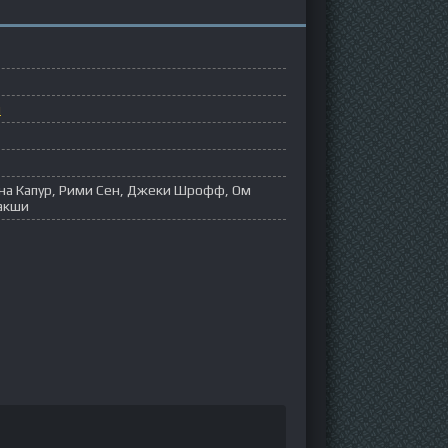
ы
ина Капур, Рими Сен, Джеки Шрофф, Ом
Бакши