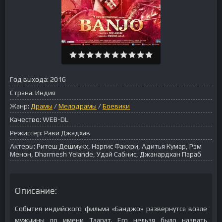
Год выхода:
2016
Страна:
Индия
Жанр:
Драмы
/
Мелодрамы
/
Боевики
Качество:
WEB-DL
Режиссер:
Рави Джадхав
Актеры:
Ритеш Дешмукх, Наргис Факхри, Адитья Кумар, Рэм
Менон, Dharmesh Yelande, Удай Сабнис, Джанардхан Параб
Описание:
События индийского фильма «Банджо» развернутся возле
мужчины по имени Таарат. Его нельзя было назвать