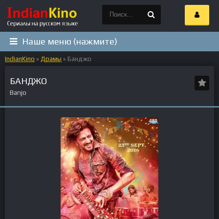
Наше меню (нажмите)
IndianKino
»
Драмы
» Банджо
БАНДЖО
Banjo