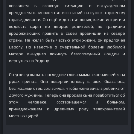
попавшем в сложную ситуацию и вынужденном
преодолевать множество испытаний на пути к торжеству
справедливости. Он ещё в детстве понял, какие интриги и
подлость царят во дворце родителей, по традиции
продолжающих править в своей провинции на севере
страны. Не желая быть частью этой жизни, он предпочёл
Европу. Но известие о смертельной болезни любимой
матери вынудило покинуть благополучный Лондон и
вернуться на Родину.
Он успел услышать последние слова мамы, скончавшейся на
руках принца. Они повергли юношу в шок. Оказалось,
бесплодный отец согласился, чтобы жена зачала ребёнка от
другого мужчины. Теперь она просила сына позаботиться об
этом человеке, состарившемся и больном,
принадлежащем к древнему роду телохранителей
местных царей.