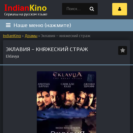
Наше меню (нажмите)
IndianKino
»
Драмы
» Эклавия – княжеский страж
ЭКЛАВИЯ – КНЯЖЕСКИЙ СТРАЖ
Eklavya