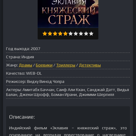
Год выхода:
2007
Страна:
Индия
Жанр:
Драмы
/
Боевики
/
Триллеры
/
Детективы
Качество:
WEB-DL
Режиссер:
Видху Винод Чопра
Актеры:
Амитабх Баччан, Саиф Али Кхан, Санджай Датт, Видья
Балан, Джеки Шрофф, Боман Ирани, Джимми Шергилл
Описание:
Индийский фильм «Эклавия – княжеский страж», это
основанное на легендах повествование о наследнике,