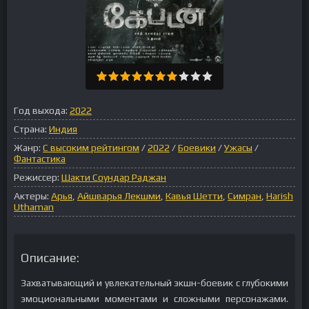
Год выхода:
2022
Страна:
Индия
Жанр:
С высоким рейтингом
/
2022
/
Боевики
/
Ужасы
/
Фантастика
Режиссер:
Шакти Соундар Раджан
Актеры:
Арья
,
Айшварья Лекшми
,
Кавья Шетти
,
Симран
,
Harish
Uthaman
Описание:
Захватывающий и увлекательный экшн-боевик с глубокими
эмоциональными моментами и сложными персонажами.