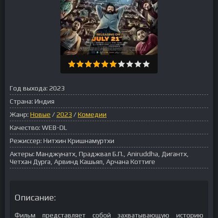
Год выхода:
2023
Страна:
Индия
Жанр:
Новые
/
2023
/
Комедии
Качество:
WEB-DL
Режиссер:
Нитхин Кришнамуртхи
Актеры:
Манджунатх, Праджвал Б.П., Aniruddha, Дигантх,
Четхан Дурга, Арвинд Кашьяп, Арчана Коттиге
Описание:
Фильм представляет собой захватывающую историю