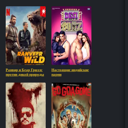
Ранвир и Беар Гриллс
Настоящие индийские
против дикой природы
парни