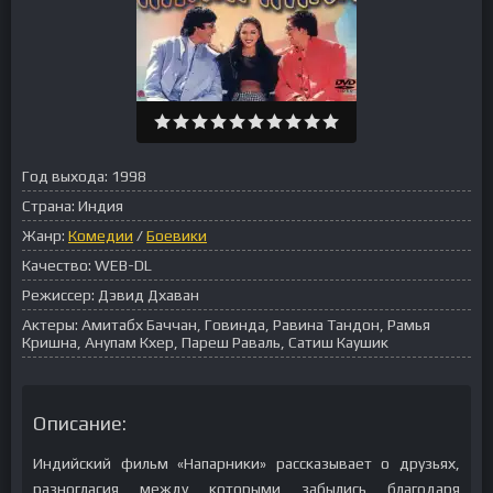
Год выхода:
1998
Страна:
Индия
Жанр:
Комедии
/
Боевики
Качество:
WEB-DL
Режиссер:
Дэвид Дхаван
Актеры:
Амитабх Баччан, Говинда, Равина Тандон, Рамья
Кришна, Анупам Кхер, Пареш Раваль, Сатиш Каушик
Описание:
Индийский фильм «Напарники» рассказывает о друзьях,
разногласия между которыми забылись благодаря