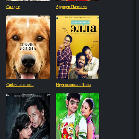
Солдат
Арджун Патиала
Собачья жизнь
Неугомонная Элла