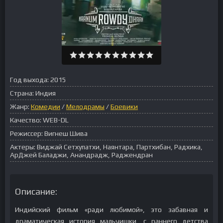
Год выхода:
2015
Страна:
Индия
Жанр:
Комедии
/
Мелодрамы
/
Боевики
Качество:
WEB-DL
Режиссер:
Вигнеш Шива
Актеры:
Виджай Сетхупатхи, Наянтара, Партхибан, Радхика,
АрДжей Баладжи, Анандрадж, Раджендран
Описание:
Индийский фильм «ради любимой», это забавная и
драматическая история мальчишки, с раннего детства