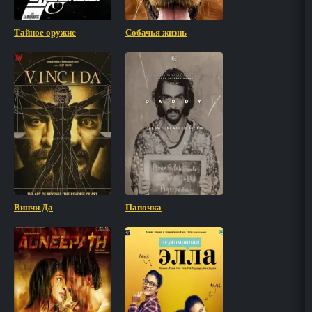
Тайное оружие
Собачья жизнь
Винчи Да
Папочка