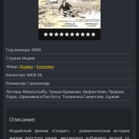
Год выхода:
2006
Страна:
Индия
Жанр:
Драмы
/
Боевики
Качество:
WEB-DL
Режиссер:
Гунасекхар
Актеры:
Махеш Бабу, Триша Кришнан, Ирфан Кхан, Пракаш
Радж, Шриниваса Рао Кота, Телангана Сакунтала, Аджай
Описание:
Индийский фильм «Солдат» – романтическая история
жизни простого парня, метавшего избавлять людей от