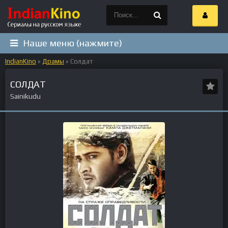
Наше меню (нажмите)
IndianKino
»
Драмы
» Солдат
СОЛДАТ
Sainikudu