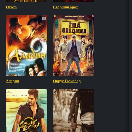
Охота
Старший брат
Аладин
Округ Газиабад