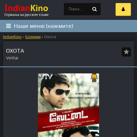
Наше меню (нажмите)
IndianKino
»
Боевики
» Охота
ОХОТА
Vettai