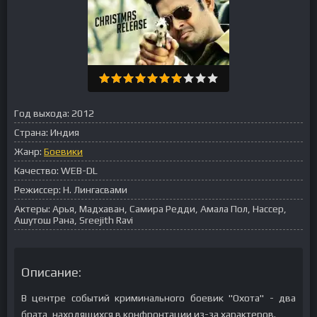
Год выхода:
2012
Страна:
Индия
Жанр:
Боевики
Качество:
WEB-DL
Режиссер:
Н. Лингасвами
Актеры:
Арья, Мадхаван, Самира Редди, Амала Пол, Нассер,
Ашутош Рана, Sreejith Ravi
Описание:
В центре событий криминального боевик "Охота" - два
брата, находящихся в конфронтации из-за характеров.