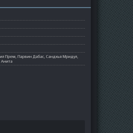
ил Прем, Парвин Дабас, Сандхья Мридул,
, Анита