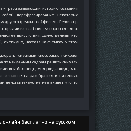
ильм, рассказывающий историю создания
т собой перефразирование некоторых
у другого (реального) фильма. Режиссер
 которая является бывшей порнозвездой.
знаки ее присутствия. Единственный, кто
й, очевидно, настоял на съемках в этом
 умереть ужасными способами, психолог
ера по найденным кадрам решить снимать
трической больнице, утверждающую, что
, соглашается разобраться в видениях
или действительно не нее влияет что-то
 онлайн бесплатно на русском