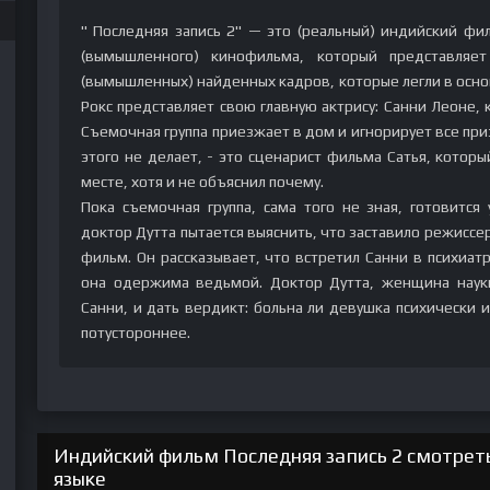
" Последняя запись 2" — это (реальный) индийский ф
(вымышленного) кинофильма, который представляе
(вымышленных) найденных кадров, которые легли в основ
Рокс представляет свою главную актрису: Санни Леоне,
Съемочная группа приезжает в дом и игнорирует все при
этого не делает, - это сценарист фильма Сатья, которы
месте, хотя и не объяснил почему.
Пока съемочная группа, сама того не зная, готовится
доктор Дутта пытается выяснить, что заставило режисс
фильм. Он рассказывает, что встретил Санни в психиа
она одержима ведьмой. Доктор Дутта, женщина науки
Санни, и дать вердикт: больна ли девушка психически 
потустороннее.
Индийский фильм Последняя запись 2 смотреть
языке