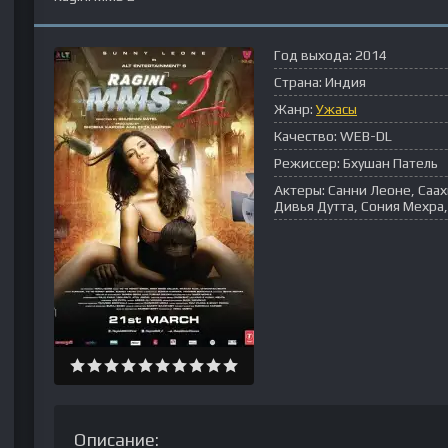
Год выхода:
2014
Страна:
Индия
Жанр:
Ужасы
Качество:
WEB-DL
Режиссер:
Бхушан Патель
Актеры:
Санни Леоне, Саах
Дивья Дутта, Сония Мехра
Описание: