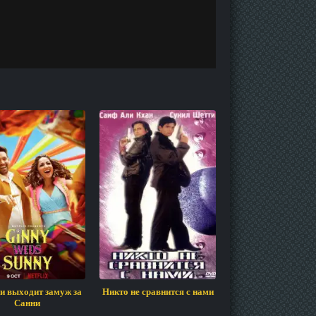
и выходит замуж за
Никто не сравнится с нами
Ом Шанти Оса
Санни