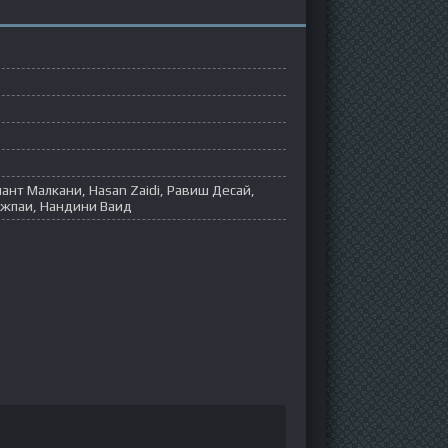
ант Малкани, Hasan Zaidi, Равиш Десай,
джпаи, Нандини Ваид