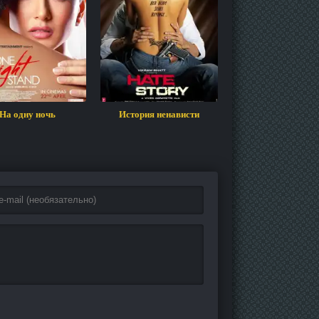
На одну ночь
История ненависти
Суд над чикагс
семеркой