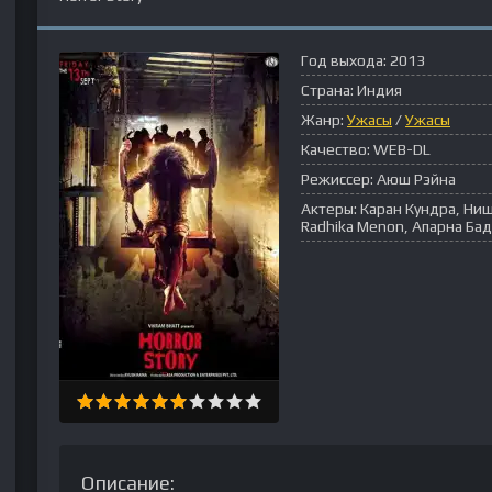
Год выхода:
2013
Страна:
Индия
Жанр:
Ужасы
/
Ужасы
Качество:
WEB-DL
Режиссер:
Аюш Рэйна
Актеры:
Каран Кундра, Ниш
Radhika Menon, Апарна Ба
Описание: